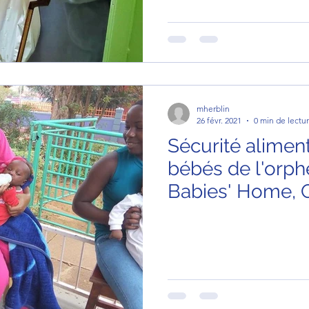
mherblin
26 févr. 2021
0 min de lectu
Sécurité aliment
bébés de l'orph
Babies' Home,