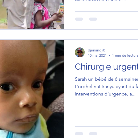
djenandji0
10 mai 2021
1 min de lectur
Chirurgie urgen
Sarah un bébé de 6 semaines
L’orphelinat Sanyu ayant du f
interventions d’urgence, a...