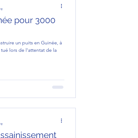
re
inée pour 3000
re
 assainissement