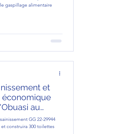
le gaspillage alimentaire
e
ainissement et
 économique
d'Obuasi au
assainissement GG 22-29944
t construira 300 toilettes