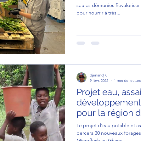
seules démunies Revaloriser 
pour nourrir à très...
djenandji0
9 févr. 2022
1 min de lectur
Projet eau, ass
développement
pour la région 
Ghana
Le projet d'eau potable et 
percera 30 nouveaux forages e
Microflush au Ghana. ...