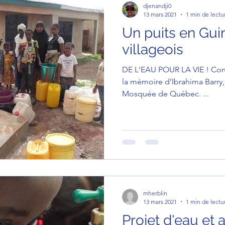
djenandji0
13 mars 2021
1 min de lectu
Un puits en Gu
villageois
DE L'EAU POUR LA VIE ! Construire un puits en Guinée, à
la mémoire d’Ibrahima Barry, tué lors de l'attentat de la
Mosquée de Québec. ...
mherblin
13 mars 2021
1 min de lectu
Projet d'eau et