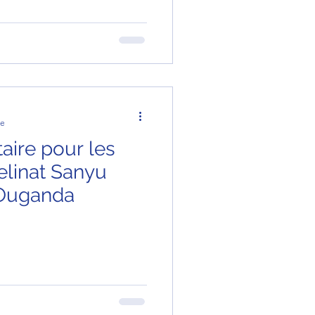
re
aire pour les
elinat Sanyu
 Ouganda