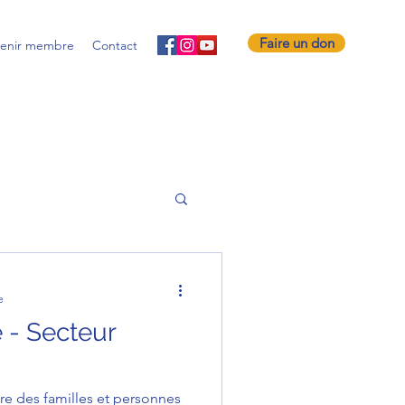
Faire un don
enir membre
Contact
e
e - Secteur
ire des familles et personnes