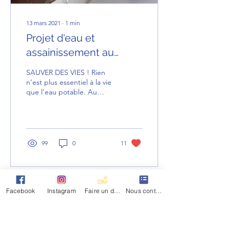
13 mars 2021
∙
1
min
Projet d'eau et
assainissement au
Ghana
SAUVER DES VIES ! Rien
n’est plus essentiel à la vie
que l’eau potable. Au
Bolgatanga, province
reculée du Haut-Ghana,
l’eau est rare, et...
99
0
11
Facebook
Instagram
Faire un don
Nous contacter