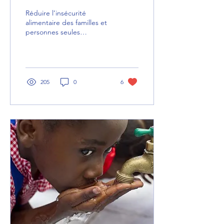
Réduire l’insécurité
alimentaire des familles et
personnes seules
démunies Revaloriser le
gaspillage alimentaire pour
nourrir à très...
205
0
6