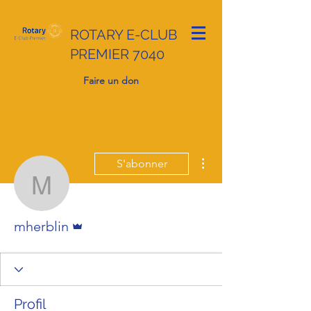
ROTARY E-CLUB
PREMIER 7040
Faire un don
Plus d'actions
S'abonner
mherblin
Administrateur
mherblin
Profil