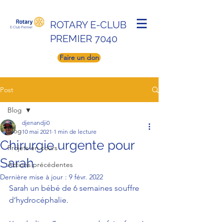
ROTARY E-CLUB
PREMIER 7040
Faire un don
Post
Blog
djenandji0
Blog
10 mai 2021
1 min de lecture
Chirurgie urgente pour
Projets en cours
Sarah
Actions précédentes
Dernière mise à jour :
9 févr. 2022
Sarah un bébé de 6 semaines souffre 
d’hydrocéphalie.